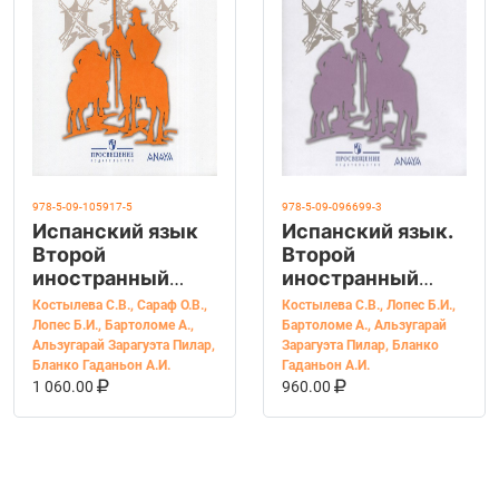
978-5-09-105917-5
978-5-09-096699-3
Испанский язык
Испанский язык.
Второй
Второй
иностранный
иностранный
язык 5-6 классы.
язык. Сборник
Костылева С.В.
,
Сараф О.В.
,
Костылева С.В.
,
Лопес Б.И.
,
Сборник
упражнений. 7-8
Лопес Б.И.
,
Бартоломе А.
,
Бартоломе А.
,
Альзугарай
упражнений
классы
Альзугарай Зарагуэта Пилар
,
Зарагуэта Пилар
,
Бланко
Бланко Гаданьон А.И.
Гаданьон А.И.
Костылева С.В.,
В КОРЗИНУ
КУПИТЬ НА OZON
В КОРЗИНУ
КУПИТЬ НА OZ
1 060.00
960.00
Сараф О.В., Лопес
Барбера И.