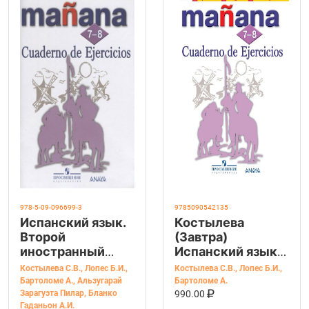
978-5-09-096699-3
9785090542135
Испанский язык.
Костылева
Второй
(Завтра)
иностранный
Испанский язык.
язык. Сборник
7-8 кл. Сборник
Костылева С.В.
,
Лопес Б.И.
,
Костылева С.В.
,
Лопес Б.И.
,
упражнений. 7-8
упражнений
Бартоломе А.
,
Альзугарай
Бартоломе А.
В КОРЗИНУ
КУПИТЬ НА OZ
классы
(Просв.)
Зарагуэта Пилар
,
Бланко
990.00
Гаданьон А.И.