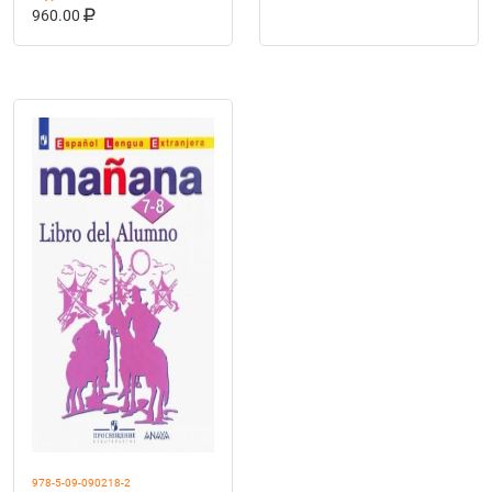
В КОРЗИНУ
КУПИТЬ НА OZON
960.00
978-5-09-090218-2