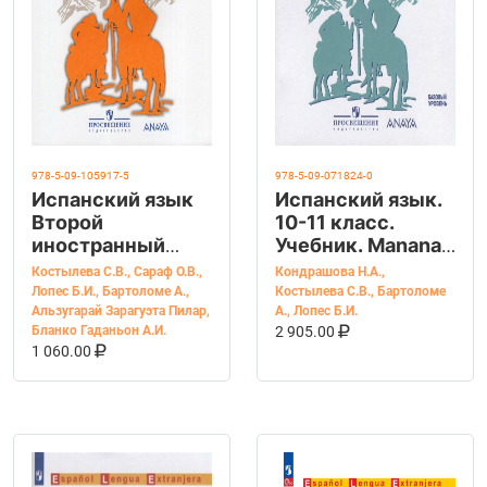
978-5-09-105917-5
978-5-09-071824-0
Испанский язык
Испанский язык.
Второй
10-11 класс.
иностранный
Учебник. Manana
язык 5-6 классы.
("Завтра").
Костылева С.В.
,
Сараф О.В.
,
Кондрашова Н.А.
,
Сборник
Костылева С.В.
Лопес Б.И.
,
Бартоломе А.
,
Костылева С.В.
,
Бартоломе
упражнений
Альзугарай Зарагуэта Пилар
,
А.
,
Лопес Б.И.
В КОРЗИНУ
КУПИТЬ НА OZ
Бланко Гаданьон А.И.
2 905.00
Костылева С.В.,
В КОРЗИНУ
КУПИТЬ НА OZON
1 060.00
Сараф О.В., Лопес
Барбера И.