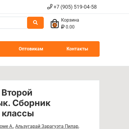
+7 (905) 519-04-58
Корзина
0
0.00
Оптовикам
Контакты
 Второй
ык. Сборник
 классы
оме А.
,
Альзугарай Зарагуэта Пилар
,