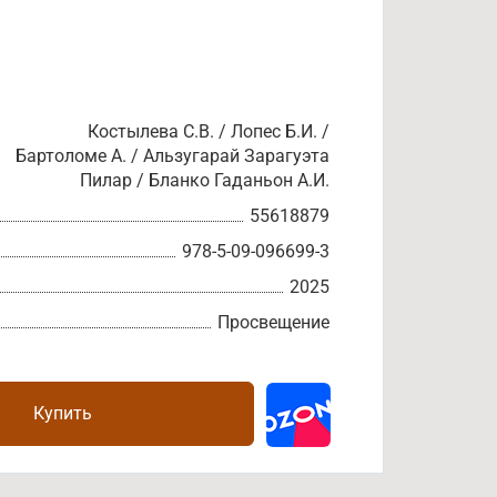
Костылева С.В. / Лопес Б.И. /
Бартоломе А. / Альзугарай Зарагуэта
Пилар / Бланко Гаданьон А.И.
55618879
978-5-09-096699-3
2025
Просвещение
Купить