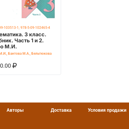
09-103513-1; 978-5-09-102465-4
ематика. 3 класс.
ник. Часть 1 и 2.
о М.И.
М.И.
,
Бантова М.А.
,
Бельтюкова
50.00
ОРЗИНУ
КУПИТЬ НА OZON
Авторы
Доставка
Условия продажи