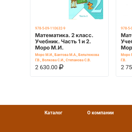
978-5-09-110632-9
978-5-
Математика. 2 класс.
Мат
Учебник. Часть 1 и 2.
Учеб
Моро М.И.
Мор
Моро М.И.
,
Бантова М.А.
,
Бельтюкова
Моро 
Г.В.
,
Волкова С.И.
,
Степанова С.В.
Г.В.
2 630.00
2 7
В КОРЗИНУ
КУПИТЬ НА OZON
В К
Каталог
О компании