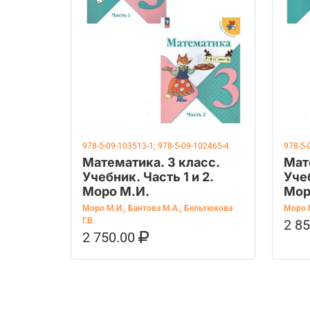
978-5-09-103513-1; 978-5-09-102465-4
978-5-
Математика. 3 класс.
Мат
Учебник. Часть 1 и 2.
Учеб
Моро М.И.
Мор
Моро М.И.
,
Бантова М.А.
,
Бельтюкова
Моро 
Г.В.
2 8
В К
2 750.00
В КОРЗИНУ
КУПИТЬ НА OZON