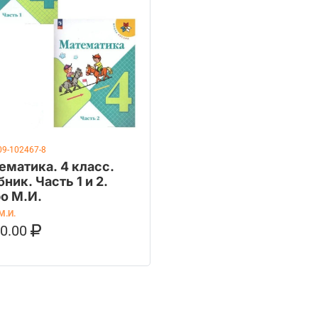
09-102467-8
ематика. 4 класс.
ник. Часть 1 и 2.
о М.И.
М.И.
50.00
ОРЗИНУ
КУПИТЬ НА OZON