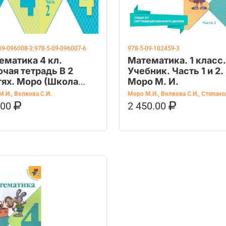
09-096008-3;978-5-09-096007-6
978-5-09-102459-3
ематика 4 кл.
Математика. 1 класс.
очая тетрадь В 2
Учебник. Часть 1 и 2.
тях. Моро (Школа
Моро М. И.
сии)(Просвещение)
М.И.
,
Волкова С.И.
Моро М.И.
,
Волкова С.И.
,
Степанов
.00
2 450.00
ОРЗИНУ
КУПИТЬ НА OZON
В КОРЗИНУ
КУПИТЬ НА 