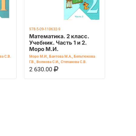
978-5-09-110632-9
Математика. 2 класс.
Учебник. Часть 1 и 2.
Моро М.И.
а С.В.
Моро М.И.
,
Бантова М.А.
,
Бельтюкова
Г.В.
,
Волкова С.И.
,
Степанова С.В.
OZON
2 630.00
В КОРЗИНУ
КУПИТЬ НА OZON