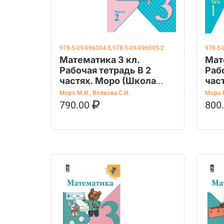
978-5-09-096004-5;978-5-09-096005-2
978-5-
Математика 3 кл.
Мат
Рабочая тетрадь В 2
Раб
частях. Моро (Школа
час
России) (Просвещение)
Рос
Моро М.И.
,
Волкова С.И.
Моро 
790.00
800
В КОРЗИНУ
КУПИТЬ НА OZON
В К