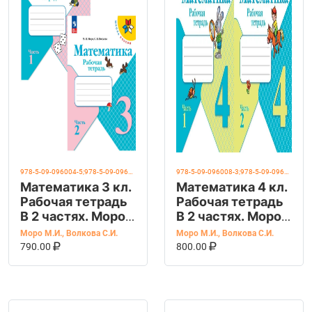
978-5-09-096004-5;978-5-09-096005-2
978-5-09-096008-3;978-5-09-096007-6
Математика 3 кл.
Математика 4 кл.
Рабочая тетрадь
Рабочая тетрадь
В 2 частях. Моро
В 2 частях. Моро
(Школа России)
(Школа России)
Моро М.И.
,
Волкова С.И.
Моро М.И.
,
Волкова С.И.
(Просвещение)
В КОРЗИНУ
КУПИТЬ НА OZON
(Просвещение)
В КОРЗИНУ
КУПИТЬ НА OZ
790.00
800.00