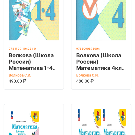
978-5-09-104021-0
9785090875004
Волкова (Школа
Волкова (Школа
России)
России)
Математика 1-4
Математика 4кл.
кл. Контрольные
Тесты (Просв.)
Волкова С.И.
Волкова С.И.
работы (Просв.)
В КОРЗИНУ
КУПИТЬ НА OZON
В КОРЗИНУ
КУПИТЬ НА OZ
490.00
480.00