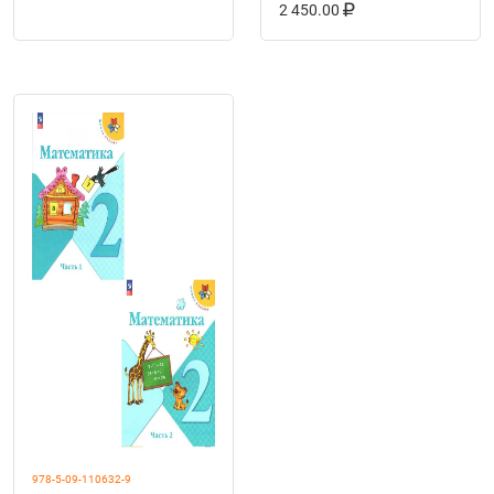
В КОРЗИНУ
КУПИТЬ НА OZ
"Школа России"
2 450.00
978-5-09-110632-9