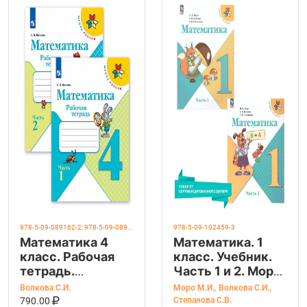
978-5-09-089162-2; 978-5-09-089163-9
978-5-09-102459-3
Математика 4
Математика. 1
класс. Рабочая
класс. Учебник.
тетрадь.
Часть 1 и 2. Моро
Комплект из 2-х
М. И.
Волкова С.И.
Моро М.И.
,
Волкова С.И.
,
частей. УМК
В КОРЗИНУ
КУПИТЬ НА OZON
790.00
Степанова С.В.