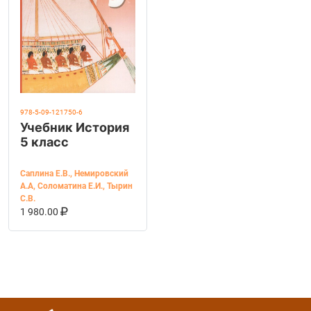
978-5-09-121750-6
Учебник История
5 класс
Саплина Е.В.
,
Немировский
А.А
,
Соломатина Е.И.
,
Тырин
С.В.
В КОРЗИНУ
КУПИТЬ НА OZON
1 980.00