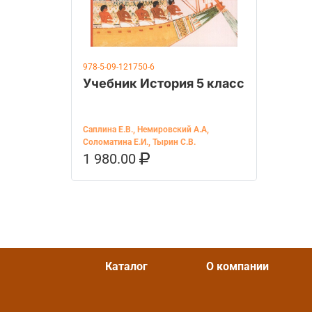
978-5-09-121750-6
Учебник История 5 класс
Саплина Е.В.
,
Немировский А.А
,
Соломатина Е.И.
,
Тырин С.В.
1 980.00
В КОРЗИНУ
КУПИТЬ НА OZON
Каталог
О компании