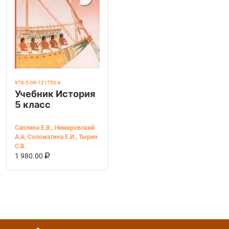
978-5-09-121750-6
Учебник История
5 класс
Саплина Е.В.
,
Немировский
А.А
,
Соломатина Е.И.
,
Тырин
С.В.
В КОРЗИНУ
КУПИТЬ НА OZON
1 980.00