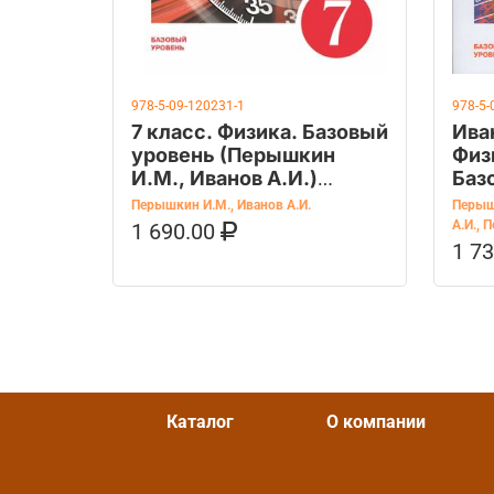
978-5-09-120231-1
978-5-
7 класс. Физика. Базовый
Ива
уровень (Перышкин
Физ
И.М., Иванов А.И.)
Баз
Учебник
Уче
Перышкин И.М.
,
Иванов А.И.
Перыш
А.И.
,
П
1 690.00
В КОРЗИНУ
КУПИТЬ НА OZON
1 7
В К
Каталог
О компании