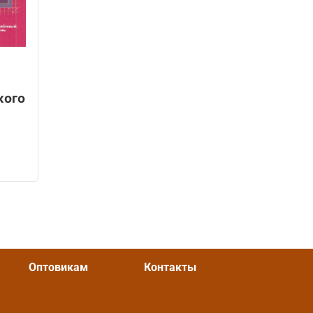
кого
ое
OZON
Оптовикам
Контакты