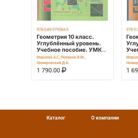
978-5-09-079584-5
978-5-
Геометрия 10 класс.
Гео
Углублённый уровень.
Угл
Учебное пособие. УМК
Уче
"Геометрия. Мерзляк
усп
Мерзляк А.Г.
,
Поляков В.М.
,
Мерзля
А.Г.". ФГОС
Номировский Д.А.
Номир
1 790.00
1 6
В КОРЗИНУ
КУПИТЬ НА OZON
В К
Каталог
О компании