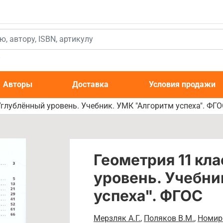
к
Авторы
Доставка
Условия продажи
Углублённый уровень. Учебник. УМК "Алгоритм успеха". ФГО
Геометрия 11 кл
уровень. Учебни
успеха". ФГОС
Мерзляк А.Г.
,
Поляков В.М.
,
Номир