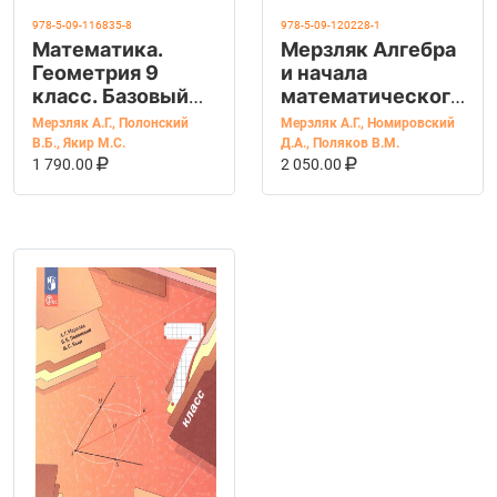
978-5-09-116835-8
978-5-09-120228-1
Математика.
Мерзляк Алгебра
Геометрия 9
и начала
класс. Базовый
математического
уровень. Учебное
анализа 10 класс.
Мерзляк А.Г.
,
Полонский
Мерзляк А.Г.
,
Номировский
пособие. УМК
Учебник.
В.Б.
,
Якир М.С.
Д.А.
,
Поляков В.М.
В КОРЗИНУ
КУПИТЬ НА OZON
В КОРЗИНУ
КУПИТЬ НА OZ
Мерзляка А.Г.
Углубленное
1 790.00
2 050.00
ФГОС
изучение