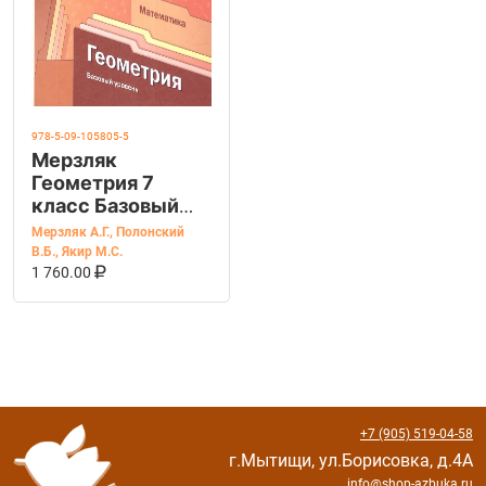
978-5-09-105805-5
Мерзляк
Геометрия 7
класс Базовый
уровень. Учебное
Мерзляк А.Г.
,
Полонский
пособие (Просв.)
В.Б.
,
Якир М.С.
В КОРЗИНУ
КУПИТЬ НА OZON
1 760.00
+7 (905) 519-04-58
г.Мытищи, ул.Борисовка, д.4А
info@shop-azbuka.ru