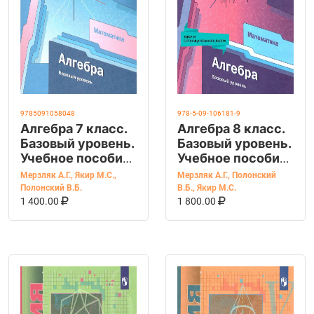
9785091058048
978-5-09-106181-9
Алгебра 7 класс.
Алгебра 8 класс.
Базовый уровень.
Базовый уровень.
Учебное пособие.
Учебное пособие.
УМК Алгебра
ФГОС
Мерзляк А.Г.
,
Якир М.С.
,
Мерзляк А.Г.
,
Полонский
Мерзляка А. Г.,
Полонский В.Б.
В.Б.
,
Якир М.С.
В КОРЗИНУ
КУПИТЬ НА OZON
В КОРЗИНУ
КУПИТЬ НА OZ
Полонского В.Б.
1 400.00
1 800.00