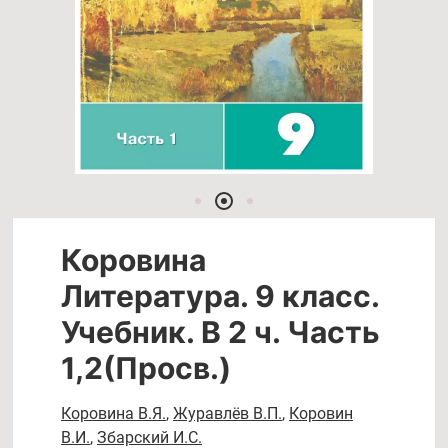
Коровина
Литература. 9 класс.
Учебник. В 2 ч. Часть
1,2(Просв.)
Коровина В.Я.
,
Журавлёв В.П.
,
Коровин
В.И.
,
Збарский И.С.