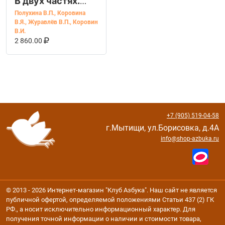
В двух частях.
Часть 1,2 (Просв.)
Полухина В.П.
,
Коровина
В.Я.
,
Журавлёв В.П.
,
Коровин
В.И.
В КОРЗИНУ
КУПИТЬ НА OZON
2 860.00
+7 (905) 519-04-58
г.Мытищи, ул.Борисовка, д.4А
info@shop-azbuka.ru
© 2013 - 2026 Интернет-магазин "Клуб Азбука". Наш сайт не является
публичной офертой, определяемой положениями Статьи 437 (2) ГК
РФ., а носит исключительно информационный характер. Для
получения точной информации о наличии и стоимости товара,