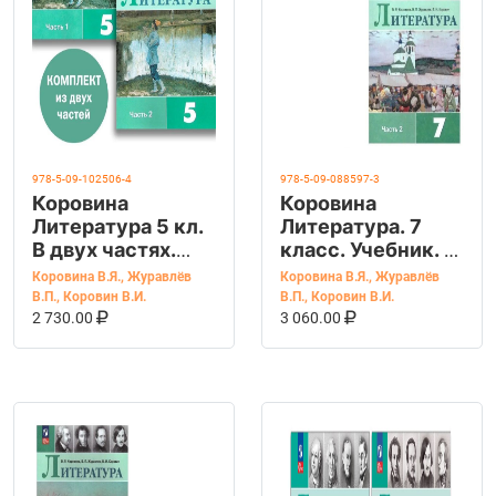
978-5-09-102506-4
978-5-09-088597-3
Коровина
Коровина
Литература 5 кл.
Литература. 7
В двух частях.
класс. Учебник. В
Часть 1,2 (Просв.)
2 ч. Часть
Коровина В.Я.
,
Журавлёв
Коровина В.Я.
,
Журавлёв
1,2(Просв.)
В.П.
,
Коровин В.И.
В.П.
,
Коровин В.И.
В КОРЗИНУ
КУПИТЬ НА OZON
В КОРЗИНУ
КУПИТЬ НА OZ
2 730.00
3 060.00