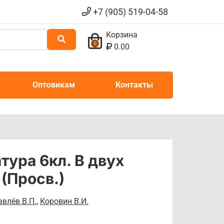
+7 (905) 519-04-58
Корзина
0
0.00
Оптовикам
Контакты
тура 6кл. В двух
 (Просв.)
влёв В.П.
,
Коровин В.И.