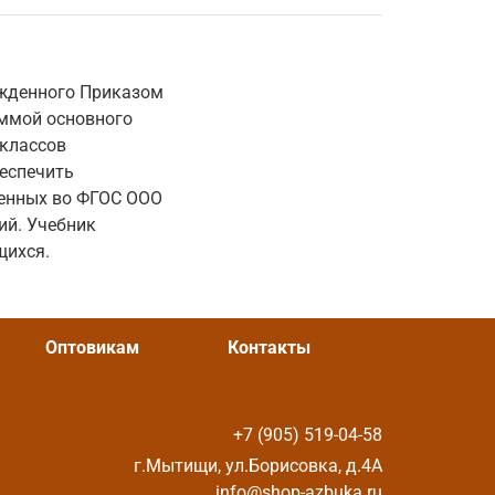
ржденного Приказом
аммой основного
 классов
беспечить
ленных во ФГОС ООО
ий. Учебник
щихся.
Оптовикам
Контакты
+7 (905) 519-04-58
г.Мытищи, ул.Борисовка, д.4А
info@shop-azbuka.ru