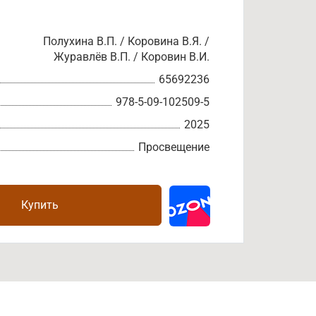
Полухина В.П. / Коровина В.Я. /
Журавлёв В.П. / Коровин В.И.
65692236
978-5-09-102509-5
2025
Просвещение
Купить