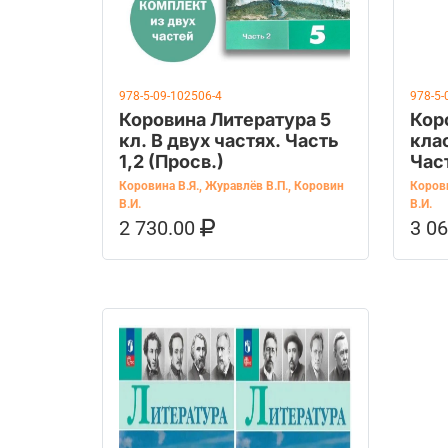
978-5-09-102506-4
978-5-
Коровина Литература 5
Кор
кл. В двух частях. Часть
клас
1,2 (Просв.)
Част
Коровина В.Я.
,
Журавлёв В.П.
,
Коровин
Корови
В.И.
В.И.
2 730.00
3 0
В КОРЗИНУ
КУПИТЬ НА OZON
В К