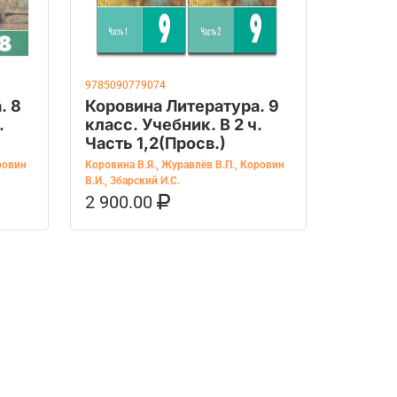
9785090779074
. 8
Коровина Литература. 9
.
класс. Учебник. В 2 ч.
Часть 1,2(Просв.)
ровин
Коровина В.Я.
,
Журавлёв В.П.
,
Коровин
В.И.
,
Збарский И.С.
2 900.00
OZON
В КОРЗИНУ
КУПИТЬ НА OZON