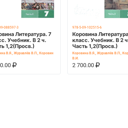
09-088597-3
978-5-09-102515-6
овина Литература. 7
Коровина Литература
с. Учебник. В 2 ч.
класс. Учебник. В 2 ч
ь 1,2(Просв.)
Часть 1,2(Просв.)
на В.Я.
,
Журавлёв В.П.
,
Коровин
Коровина В.Я.
,
Журавлёв В.П.
,
Ко
В.И.
60.00
2 700.00
ОРЗИНУ
КУПИТЬ НА OZON
В КОРЗИНУ
КУПИТЬ НА 