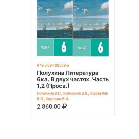
978-5-09-102509-5
Полухина Литература
6кл. В двух частях. Часть
1,2 (Просв.)
Полухина В.П.
,
Коровина В.Я.
,
Журавлёв
В.П.
,
Коровин В.И.
2 860.00
В КОРЗИНУ
КУПИТЬ НА OZON