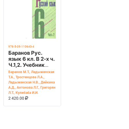
978-5-09-110640-4
Баранов Рус.
язык 6 кл. В 2-х ч.
Ч.1,2. Учебник
(Просв.)
Баранов М.Т.
,
Ладыженская
Т.А.
,
Тростенцова Л.А.
,
Ладыженская Н.В.
,
Дейкина
А.Д.
,
Антонова Л.Г.
,
Григорян
Л.Т.
,
Кулибаба И.И.
В КОРЗИНУ
КУПИТЬ НА OZON
2 420.00