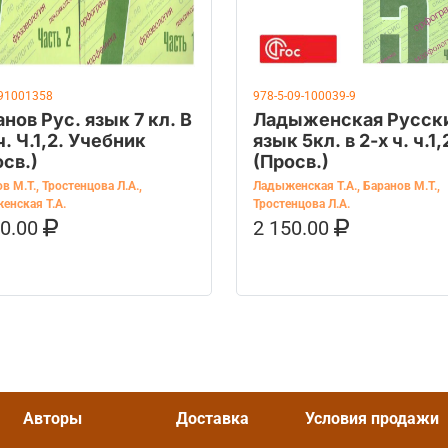
91001358
978-5-09-100039-9
нов Рус. язык 7 кл. В
Ладыженская Русск
ч. Ч.1,2. Учебник
язык 5кл. в 2-х ч. ч.1,
св.)
(Просв.)
в М.Т.
,
Тростенцова Л.А.
,
Ладыженская Т.А.
,
Баранов М.Т.
,
енская Т.А.
Тростенцова Л.А.
60.00
2 150.00
ОРЗИНУ
КУПИТЬ НА OZON
В КОРЗИНУ
КУПИТЬ НА 
Авторы
Доставка
Условия продажи