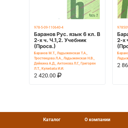
978-5-09-110640-4
97850
Баранов Рус. язык 6 кл. В
Бара
2-х ч. Ч.1,2. Учебник
2-х 
(Просв.)
(Про
Баранов М.Т.
,
Ладыженская Т.А.
,
Барано
Тростенцова Л.А.
,
Ладыженская Н.В.
,
Ладыж
Дейкина А.Д.
,
Антонова Л.Г.
,
Григорян
2 8
В К
Л.Т.
,
Кулибаба И.И.
2 420.00
В КОРЗИНУ
КУПИТЬ НА OZON
Каталог
О компании