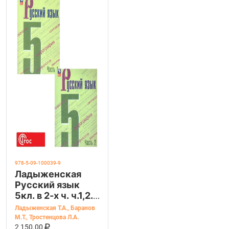
978-5-09-100039-9
Ладыженская
Русский язык
5кл. в 2-х ч. ч.1,2.
(Просв.)
Ладыженская Т.А.
,
Баранов
М.Т.
,
Тростенцова Л.А.
В КОРЗИНУ
КУПИТЬ НА OZON
2 150.00