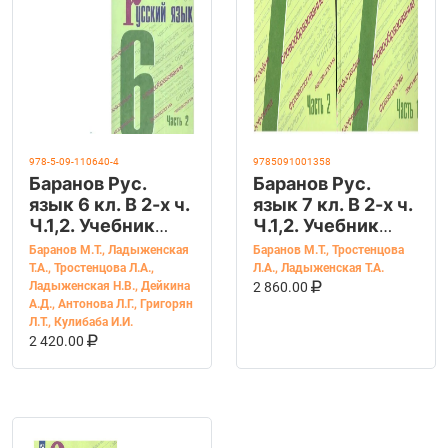
978-5-09-110640-4
9785091001358
Баранов Рус.
Баранов Рус.
язык 6 кл. В 2-х ч.
язык 7 кл. В 2-х ч.
Ч.1,2. Учебник
Ч.1,2. Учебник
(Просв.)
(Просв.)
Баранов М.Т.
,
Ладыженская
Баранов М.Т.
,
Тростенцова
Т.А.
,
Тростенцова Л.А.
,
Л.А.
,
Ладыженская Т.А.
В КОРЗИНУ
КУПИТЬ НА OZ
Ладыженская Н.В.
,
Дейкина
2 860.00
А.Д.
,
Антонова Л.Г.
,
Григорян
Л.Т.
,
Кулибаба И.И.
В КОРЗИНУ
КУПИТЬ НА OZON
2 420.00