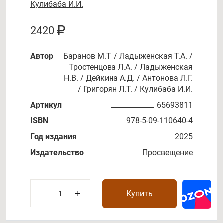
Кулибаба И.И.
2420
Автор
Баранов М.Т. / Ладыженская Т.А. /
Тростенцова Л.А. / Ладыженская
Н.В. / Дейкина А.Д. / Антонова Л.Г.
/ Григорян Л.Т. / Кулибаба И.И.
Артикул
65693811
ISBN
978-5-09-110640-4
Год издания
2025
Издательство
Просвещение
Купить