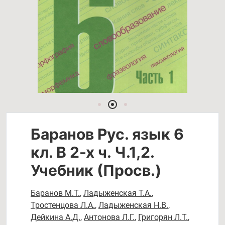
Баранов Рус. язык 6
кл. В 2-х ч. Ч.1,2.
Учебник (Просв.)
Баранов М.Т.
,
Ладыженская Т.А.
,
Тростенцова Л.А.
,
Ладыженская Н.В.
,
Дейкина А.Д.
,
Антонова Л.Г.
,
Григорян Л.Т.
,