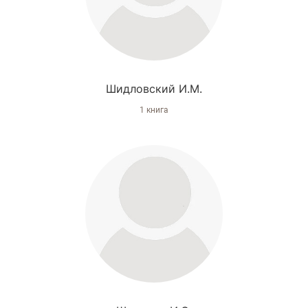
Шидловский И.М.
1 книга