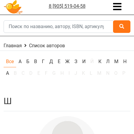
8 [905] 519-04-58
Главная
Список авторов
Все
А
Б
В
Г
Д
Е
Ж
З
И
Й
К
Л
М
Н
А
B
C
D
E
F
G
H
I
J
K
L
M
N
O
P
Q
Ш