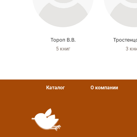
Тороп В.В.
Тростенцо
5 книг
3 кн
Каталог
О компании