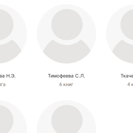
а Н.Э.
Тимофеева С.Л.
Ткач
ига
6 книг
4 