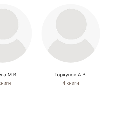
ева М.В.
Торкунов А.В.
книги
4 книги