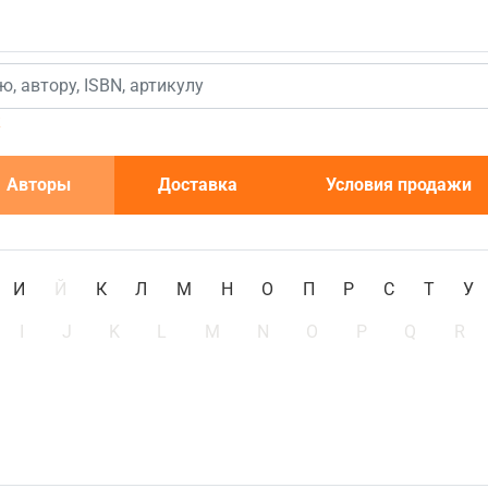
к
Авторы
Доставка
Условия продажи
И
Й
К
Л
М
Н
О
П
Р
С
Т
У
I
J
K
L
M
N
O
P
Q
R