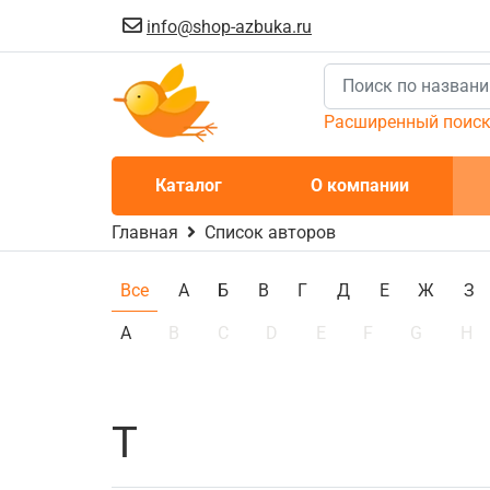
info@shop-azbuka.ru
Расширенный поис
Каталог
О компании
Главная
Список авторов
Все
А
Б
В
Г
Д
Е
Ж
З
А
B
C
D
E
F
G
H
Т