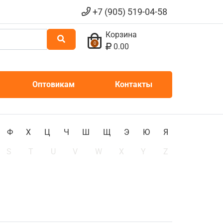
+7 (905) 519-04-58
Корзина
0
0.00
Оптовикам
Контакты
Ф
Х
Ц
Ч
Ш
Щ
Э
Ю
Я
S
T
U
V
W
X
Y
Z