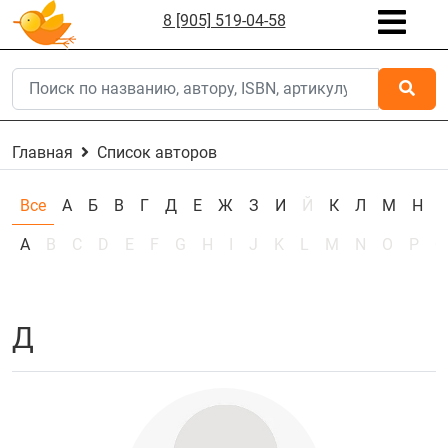
8 [905] 519-04-58
Главная
Список авторов
Все
А
Б
В
Г
Д
Е
Ж
З
И
Й
К
Л
М
Н
А
B
C
D
E
F
G
H
I
J
K
L
M
N
O
P
Q
Д