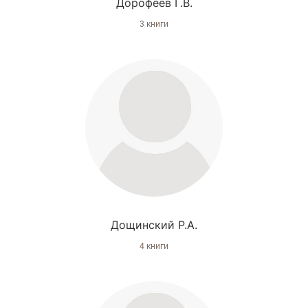
Дорофеев Г.В.
3 книги
Дощинский Р.А.
4 книги