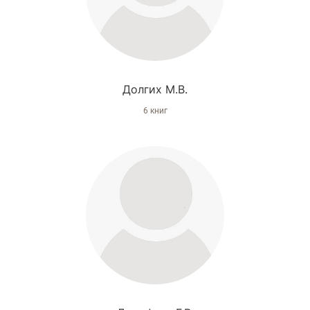
Долгих М.В.
6 книг