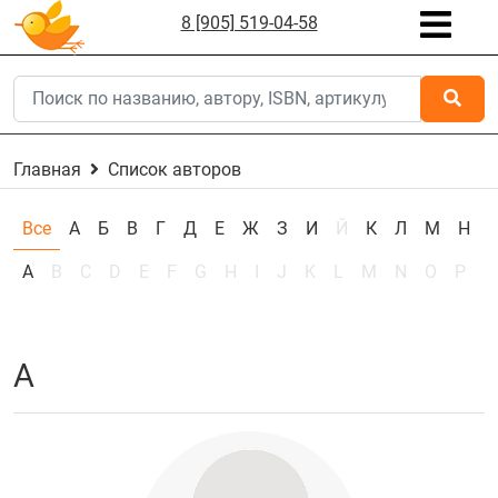
8 [905] 519-04-58
Главная
Список авторов
Все
А
Б
В
Г
Д
Е
Ж
З
И
Й
К
Л
М
Н
А
B
C
D
E
F
G
H
I
J
K
L
M
N
O
P
Q
А