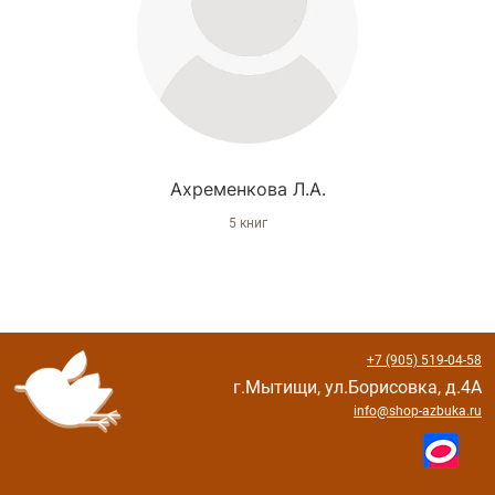
Ахременкова Л.А.
5 книг
+7 (905) 519-04-58
г.Мытищи, ул.Борисовка, д.4А
info@shop-azbuka.ru