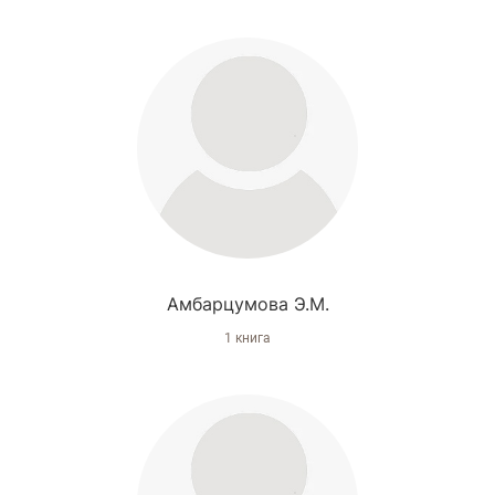
Амбарцумова Э.М.
1 книга