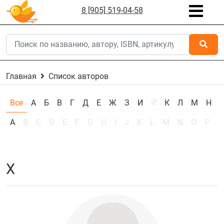
8 [905] 519-04-58
Главная
Список авторов
Все
А
Б
В
Г
Д
Е
Ж
З
И
Й
К
Л
М
Н
А
B
C
D
E
F
G
H
I
J
K
L
M
N
O
P
Q
Х