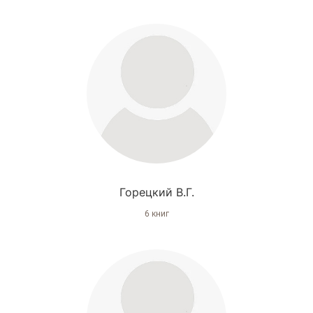
Горецкий В.Г.
6 книг