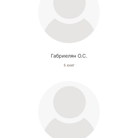
Габриелян О.С.
6 книг