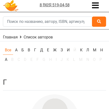
8 [905] 519-04-58
Главная
Список авторов
Все
А
Б
В
Г
Д
Е
Ж
З
И
Й
К
Л
М
Н
А
B
C
D
E
F
G
H
I
J
K
L
M
N
O
P
Q
Г