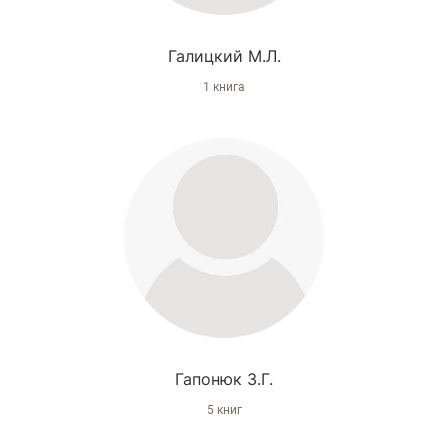
Галицкий М.Л.
1 книга
Гапонюк З.Г.
5 книг