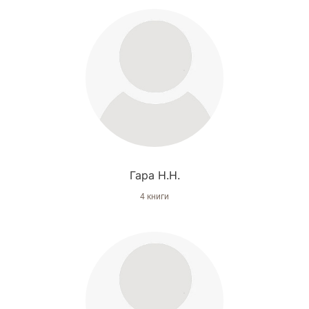
Гара Н.Н.
4 книги